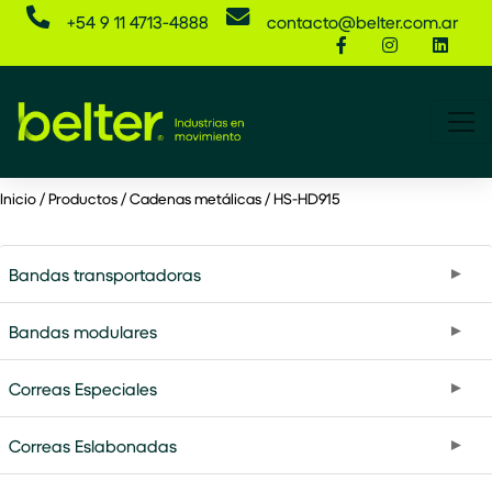
+54 9 11 4713-4888
contacto@belter.com.ar
HS-
Inicio
/
Productos
/
Cadenas metálicas
/
HS-HD915
HD915
—
Bandas transportadoras
Cadenas
Bandas modulares
metálicas
|
Correas Especiales
Belter
Correas Eslabonadas
Argentina