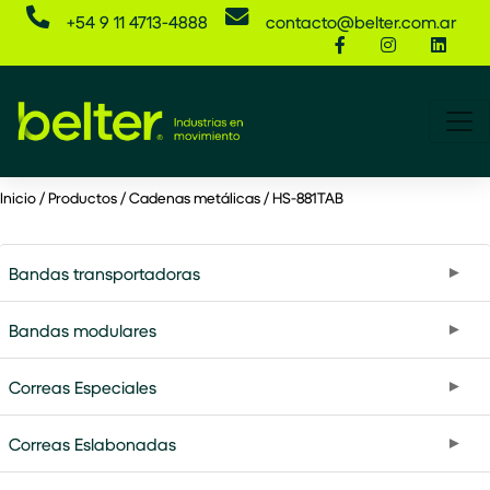
+54 9 11 4713-4888
contacto@belter.com.ar
HS-
Inicio
/
Productos
/
Cadenas metálicas
/
HS-881TAB
881TAB
—
Bandas transportadoras
Cadenas
Bandas modulares
metálicas
|
Correas Especiales
Belter
Correas Eslabonadas
Argentina