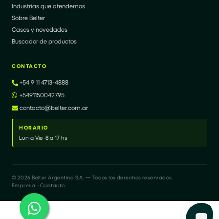
Industrias que atendemos
Sobre Belter
Casos y novedades
Buscador de productos
CONTACTO
+54 9 11 4713-4888
+5491150042795
contacto@belter.com.ar
HORARIO
Lun a Vie · 8 a 17 hs
© 2026 Belter Argentina S.A. — Todos los derechos reservados.
Empresa
·
Contacto